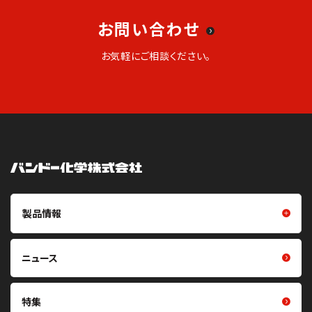
お問い合わせ
お気軽にご相談ください。
製品情報
製品情報トップ
樹脂成型品
ニュース
摩擦伝動ベルト（Vベルト・平ベ
フイルム・シート
ルト・丸ベルト・プーリ）
光学用シート
特集
噛み合い伝動ベルト（歯付ベル