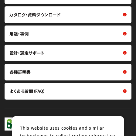
ト・プーリ）
クリーン化製品
カタログ・資料ダウンロード
重量物搬送用コンベヤベルト・
研磨材
関連製品
熱マネジメント関連製品
軽搬送用ベルト・搬送機構部品
用途・事例
医療・ヘルスケア関連製品
掻き取り・シール材
その他製品
張力計・センサ
設計・選定サポート
各種証明書
よくある質問（FAQ）
This website uses cookies and similar
technologies to collect certain information