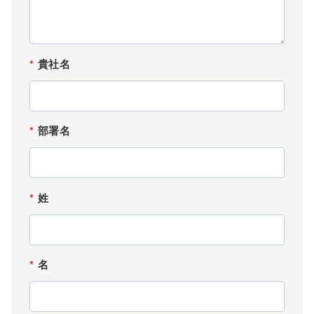
*
貴社名
*
部署名
*
姓
*
名