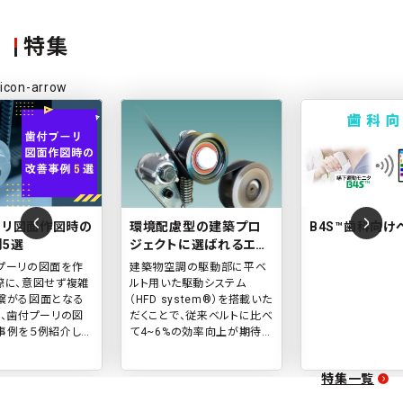
特集
icon-arrow
ーリ図面作図時の
環境配慮型の建築プロ
B4S™歯科向け
5選
ジェクトに選ばれるエア
マネジメントシステム
プーリの図面を作
建築物空調の駆動部に平ベ
際に、意図せず複雑
ルト用いた駆動システム
繋がる図面となる
（HFD system®）を搭載いた
ぐ、歯付プーリの図
だくことで、従来ベルトに比べ
事例を５例紹介しま
て4~6%の効率向上が期待で
きます
特集一覧