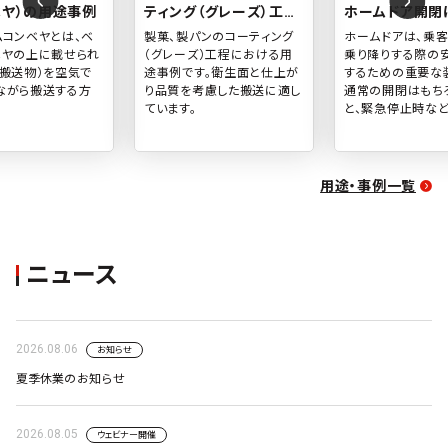
ヤ）の用途事例
ティング（グレーズ）工程
ホームドア開閉
における用途事例
安定的な動作を
ムコンベヤとは、ベ
製菓、製パンのコーティング
ホームドアは、乗
歯付ベルトの用
ベヤの上に載せられ
（グレーズ）工程における用
乗り降りする際の
（搬送物）を空気で
途事例です。衛生面と仕上が
するための重要な
ながら搬送する方
り品質を考慮した搬送に適し
通常の開閉はもち
ています。
と、緊急停止時な
な動作が必要なた
め精度の高い歯付
採用されています。
用途・事例一覧
ニュース
2026.08.06
お知らせ
夏季休業のお知らせ
2026.08.05
ウェビナー開催