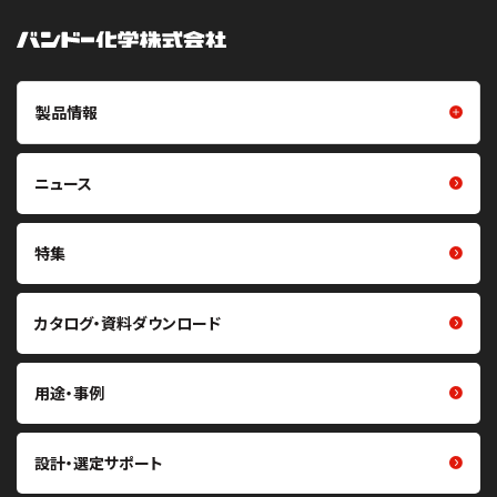
製品情報
製品情報トップ
樹脂成型品
ニュース
摩擦伝動ベルト（Vベルト・平ベ
フイルム・シート
ルト・丸ベルト・プーリ）
光学用シート
特集
噛み合い伝動ベルト（歯付ベル
ト・プーリ）
クリーン化製品
カタログ・資料ダウンロード
重量物搬送用コンベヤベルト・
研磨材
関連製品
熱マネジメント関連製品
軽搬送用ベルト・搬送機構部品
用途・事例
医療・ヘルスケア関連製品
掻き取り・シール材
その他製品
張力計・センサ
設計・選定サポート