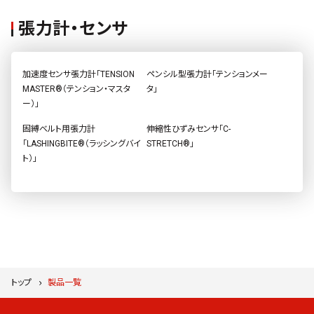
張力計・センサ
加速度センサ張力計「TENSION
ペンシル型張力計「テンションメー
MASTER®（テンション・マスタ
タ」
ー）」
固縛ベルト用張力計
伸縮性ひずみセンサ「C-
「LASHINGBITE®（ラッシングバイ
STRETCH®」
ト）」
トップ
製品一覧