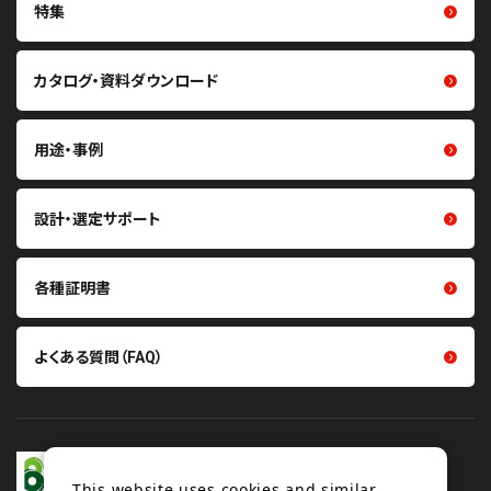
光学用シート
特集
噛み合い伝動ベルト（歯付ベル
ト・プーリ）
クリーン化製品
重量物搬送用コンベヤベルト・
カタログ・資料ダウンロード
研磨材
関連製品
熱マネジメント関連製品
軽搬送用ベルト・搬送機構部品
用途・事例
医療・ヘルスケア関連製品
掻き取り・シール材
その他製品
張力計・センサ
設計・選定サポート
各種証明書
よくある質問（FAQ）
This website uses cookies and similar