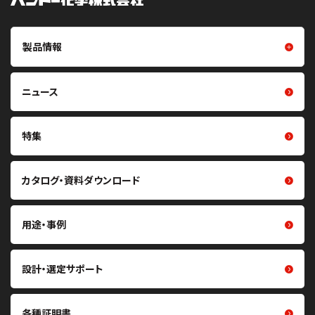
製品情報
製品情報トップ
樹脂成型品
ニュース
摩擦伝動ベルト（Vベルト・平ベ
フイルム・シート
ルト・丸ベルト・プーリ）
光学用シート
特集
噛み合い伝動ベルト（歯付ベル
ト・プーリ）
クリーン化製品
カタログ・資料ダウンロード
重量物搬送用コンベヤベルト・
研磨材
関連製品
熱マネジメント関連製品
軽搬送用ベルト・搬送機構部品
用途・事例
医療・ヘルスケア関連製品
掻き取り・シール材
その他製品
張力計・センサ
設計・選定サポート
各種証明書