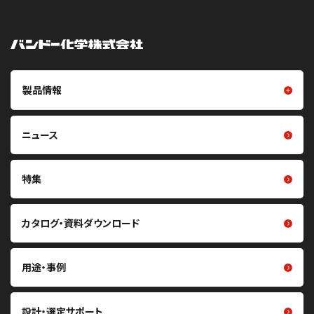
製品情報
製品情報トップ
樹脂成型品
ニュース
摩擦伝動ベルト（Vベルト・平ベ
フイルム・シート
ルト・丸ベルト・プーリ）
光学用シート
特集
噛み合い伝動ベルト（歯付ベル
ト・プーリ）
クリーン化製品
カタログ・資料ダウンロード
重量物搬送用コンベヤベルト・
研磨材
関連製品
熱マネジメント関連製品
軽搬送用ベルト・搬送機構部品
用途・事例
医療・ヘルスケア関連製品
掻き取り・シール材
その他製品
張力計・センサ
設計・選定サポート