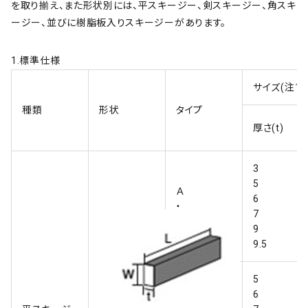
を取り揃え、また形状別には、平スキージー、剣スキージー、角スキ
ージー、並びに樹脂板入りスキージーがあります。
1.標準仕様
サイズ(注1)
種類
形状
タイプ
厚さ(t)
3
5
Ａ
6
・
7
Ｂ
9
9.5
5
6