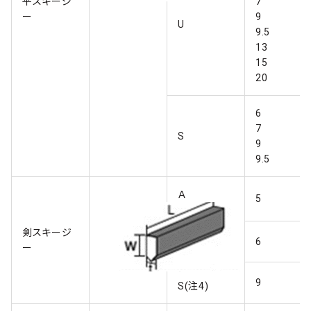
平スキージ
7
ー
9
U
9.5
13
15
20
6
7
S
9
9.5
Ａ
5
・
Ｂ
剣スキージ
・
6
ー
U
・
9
S(注4)