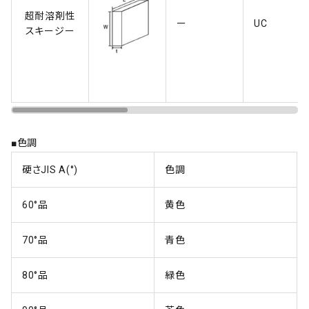
超耐溶剤性
ー
UC
スキージー
■色調
硬さJIS A(°)
色調
60°品
黄色
70°品
青色
80°品
緑色