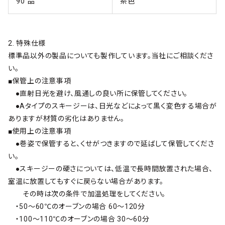
90°品
茶色
2. 特殊仕様
標準品以外の製品についても製作しています。当社にご相談くださ
い。
■保管上の注意事項
●直射日光を避け、風通しの良い所に保管してください。
●Aタイプのスキージーは、日光などによって黒く変色する場合が
ありますが材質の劣化はありません。
■使用上の注意事項
●巻姿で保管すると、くせがつきますので延ばして保管してくださ
い。
●スキージーの硬さについては、低温で長時間放置された場合、
室温に放置してもすぐに戻らない場合があります。
その時は次の条件で加温処理をしてください。
・50～60℃のオーブンの場合 60～120分
・100～110℃のオーブンの場合 30～60分