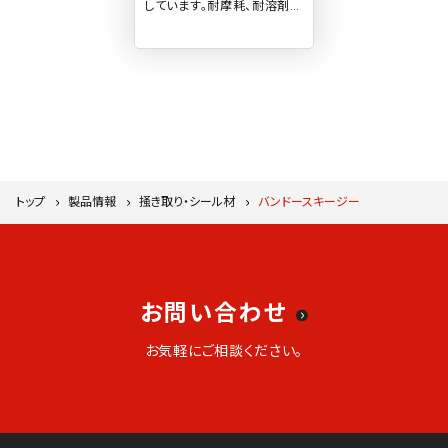
しています。耐摩耗、耐溶剤な
どの多彩な配合や平、剣、角
など様々な形状で幅広い使
用条件に対応しています。
トップ
製品情報
掻き取り・シール材
バンドースキージー
お問い合わせ
お気軽にご相談ください。