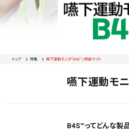
トップ
特集
嚥下運動モニタ「B4S™」特設サイト
嚥下運動モニタ
B4S™ってどんな製