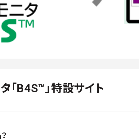
「B4S™」特設サイト
品？