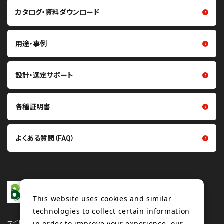
重量物搬送用コンベヤベルト・
カタログ・資料ダウンロード
研磨材
関連製品
熱マネジメント関連製品
軽搬送用ベルト・搬送機構部品
用途・事例
医療・ヘルスケア関連製品
掻き取り・シール材
その他製品
張力計・センサ
設計・選定サポート
各種証明書
よくある質問（FAQ）
This website uses cookies and similar
technologies to collect certain information
in order to improve your experience, our
サイトマップ