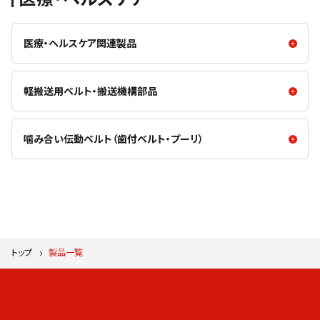
医療・ヘルスケア関連製品
医療・ヘルスケア関連製品
軽搬送用ベルト・搬送機構部品
嚥下運動モニタB4S™
C-STRETCH MEASURE
軽搬送用ベルト・搬送機構部品
噛み合い伝動ベルト（歯付ベルト・プーリ）
スーパーサンラインベルト（シーム
バンコラン®ベアリング
噛み合い伝動ベルト（歯付ベルト・プーリ）
レス搬送用樹脂ベルト）
最上級の高負荷歯付ベルト
「Ceptor®-Ⅹ」
トップ
製品一覧