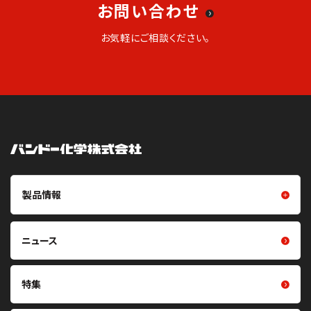
お問い合わせ
お気軽にご相談ください。
製品情報
製品情報トップ
樹脂成型品
ニュース
摩擦伝動ベルト（Vベルト・平ベ
フイルム・シート
ルト・丸ベルト・プーリ）
光学用シート
特集
噛み合い伝動ベルト（歯付ベル
ト・プーリ）
クリーン化製品