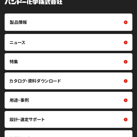
製品情報
製品情報トップ
樹脂成型品
ニュース
摩擦伝動ベルト（Vベルト・平ベ
フイルム・シート
ルト・丸ベルト・プーリ）
光学用シート
特集
噛み合い伝動ベルト（歯付ベル
ト・プーリ）
クリーン化製品
重量物搬送用コンベヤベルト・
カタログ・資料ダウンロード
研磨材
関連製品
熱マネジメント関連製品
軽搬送用ベルト・搬送機構部品
用途・事例
医療・ヘルスケア関連製品
掻き取り・シール材
その他製品
張力計・センサ
設計・選定サポート