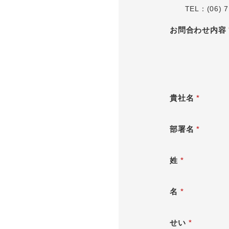
TEL：(06) 71
お問合わせ内容
貴社名
*
部署名
*
姓
*
名
*
せい
*