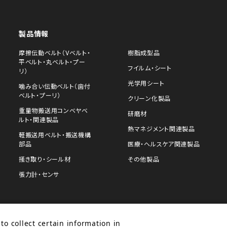
製品情報
摩擦伝動ベルト（Vベルト・
樹脂成型品
平ベルト・丸ベルト・プー
フイルム・シート
リ）
光学用シート
噛み合い伝動ベルト（歯付
ベルト・プーリ）
クリーン化製品
重量物搬送用コンベヤベ
研磨材
ルト・関連製品
熱マネジメント関連製品
軽搬送用ベルト・搬送機構
部品
医療・ヘルスケア関連製品
掻き取り・シール材
その他製品
張力計・センサ
to collect certain information in