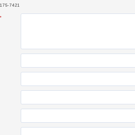
75-7421
*