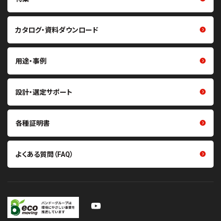
噛み合い伝動ベルト（歯付ベル
ト・プーリ）
クリーン化製品
カタログ・資料ダウンロード
重量物搬送用コンベヤベルト・
研磨材
関連製品
熱マネジメント関連製品
軽搬送用ベルト・搬送機構部品
用途・事例
医療・ヘルスケア関連製品
掻き取り・シール材
その他製品
張力計・センサ
設計・選定サポート
各種証明書
よくある質問（FAQ）