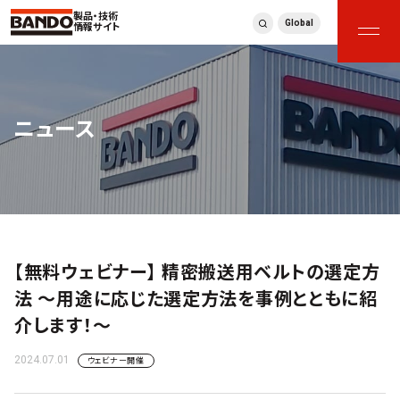
製品・技術
Global
情報サイト
ニュース
【無料ウェビナー】 精密搬送用ベルトの選定方
法 ～用途に応じた選定方法を事例とともに紹
介します！～
2024.07.01
ウェビナー開催